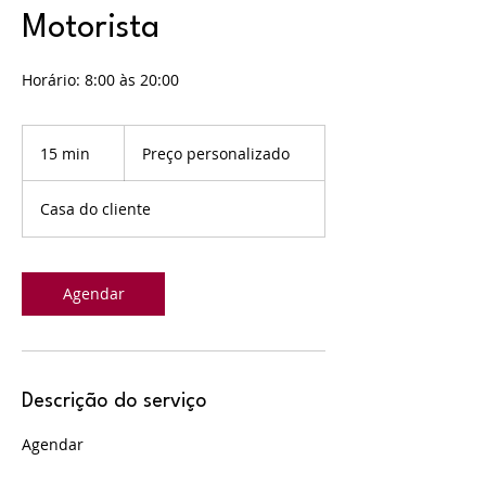
Motorista
Horário: 8:00 às 20:00
Preço
personalizado
15 min
1
Preço personalizado
5
m
Casa do cliente
i
n
Agendar
Descrição do serviço
Agendar