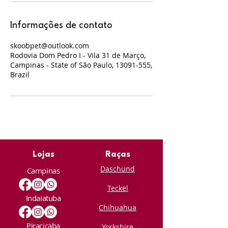
Informações de contato
skoobpet@outlook.com
Rodovia Dom Pedro I - Vila 31 de Março,
Campinas - State of São Paulo, 13091-555,
Brazil
Lojas
Raças
Daschund
Campinas
Teckel
Indaiatuba
Chihuahua
Piracicaba
Yorkshire