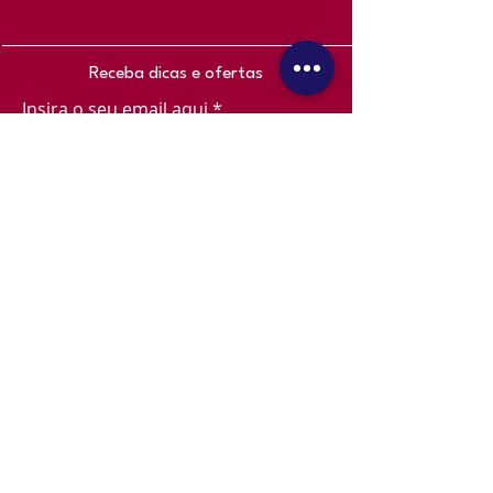
Receba dicas e ofertas
Insira o seu email aqui
Inscrever-se
Junte-se a nós!
Todos os direitos reservados
Skoob Pet ©
2023
Desenvolvido por
Oppi
Tech