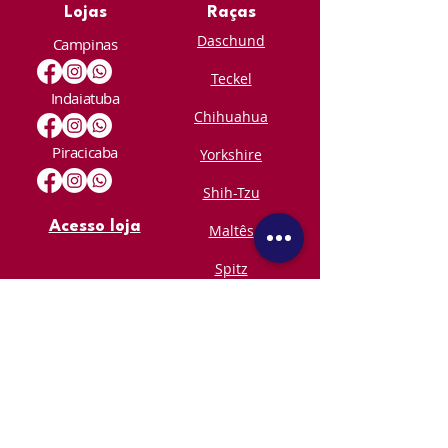
Lojas
Raças
Daschund
Campinas
Teckel
Indaiatuba
Chihuahua
Piracicaba
Yorkshire
Shih-Tzu
Acesso loja
Maltês
Spitz
Alemão
Contato
contato@skoobpet.com.br
Detalhes
Nossa História
Dúvidas Frequente