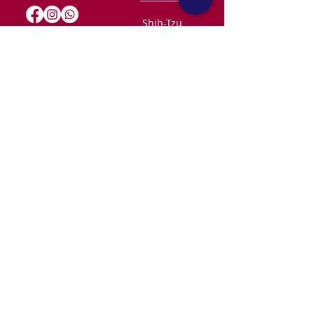
Shih-Tzu
Acesso loja
Maltês
Spitz
Alemão
Contato
contato@skoobpet.com.br
Detalhes
Nossa História
Dúvidas Frequente
Serviços
Agendamento Loja
Pacotes Mensais
Termos