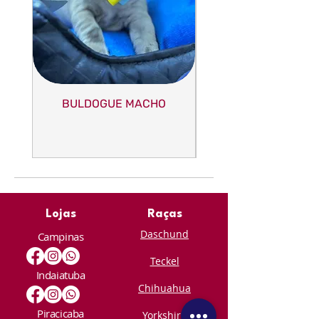
BULDOGUE MACHO
Lojas
Raças
Daschund
Campinas
Teckel
Indaiatuba
Chihuahua
Piracicaba
Yorkshire