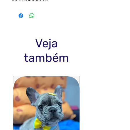
Veja
também