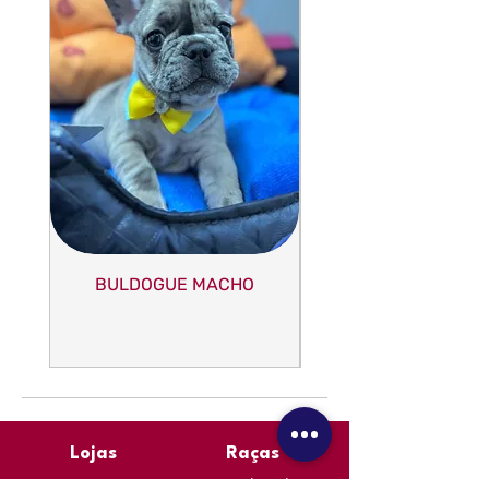
compra
no momento da
retirada. É importante destacar
que, em
caso de desistência, a
taxa de reserva não será
reembolsada.
BULDOGUE MACHO
Lojas
Raças
Daschund
Campinas