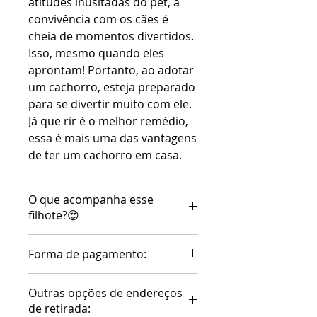
atitudes inusitadas do pet, a
convivência com os cães é
cheia de momentos divertidos.
Isso, mesmo quando eles
aprontam! Portanto, ao adotar
um cachorro, esteja preparado
para se divertir muito com ele.
Já que rir é o melhor remédio,
essa é mais uma das vantagens
de ter um cachorro em casa.
O que acompanha esse
filhote?😍
1️⃣ Primeira dose de vacina e
Forma de pagamento:
vermífugo
2️⃣ Pedigree
Parcelamos em até 20 x sem
Outras opções de endereços
3️⃣ Microochip
juros no cartão de crédito.
de retirada:
4️⃣ Laudo de saúde