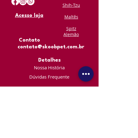
Shih-Tzu
Acesso loja
Maltês
Spitz
Alemão
Contato
contato@skoobpet.com.br
Detalhes
Nossa História
Dúvidas Frequente
Serviços
Agendamento Loja
Pacotes Mensais
Termos