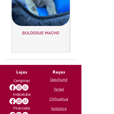
BULDOGUE MACHO
Lojas
Raças
Daschund
Campinas
Teckel
Indaiatuba
Chihuahua
Piracicaba
Yorkshire