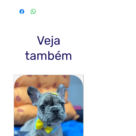
Veja
também