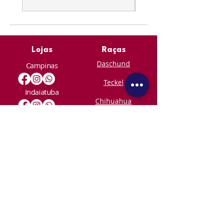
Lojas
Raças
Daschund
Campinas
Teckel
Indaiatuba
Chihuahua
Piracicaba
Yorkshire
Shih-Tzu
Acesso loja
Maltês
Spitz
Alemão
Contato
contato@skoobpet.com.br