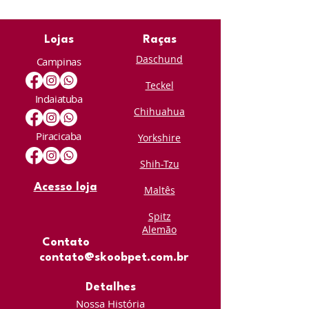
Lojas
Raças
Daschund
Campinas
Teckel
Indaiatuba
Chihuahua
Piracicaba
Yorkshire
Shih-Tzu
Acesso loja
Maltês
Spitz
Alemão
Contato
contato@skoobpet.com.br
Detalhes
Nossa História